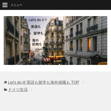
メニュー
Let's do it! 英語も留学も海外就職も
TOP
ドイツ生活