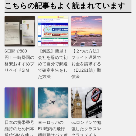
こちらの記事もよく読まれています
6日間で880
【解説】簡単！
【２つの方法】
円！一時帰国の
会社を辞めて初
フライト遅延で
格安おすすめプ
めて自分で郵送
お金を請求する
リペイドSIM
で確定申告をし
（EU261法）賠
た方法
償金
日本の携帯番号
ヨーロッパの
ecロンドンで勉
維持のため日本
EU域内の飛行
強したクラスや
通信SIMを使っ
機移動はパスポ
クラスメイト