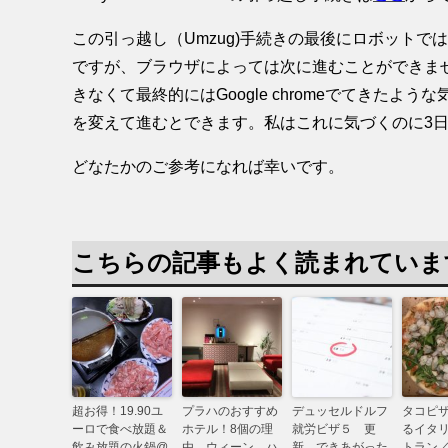
この引っ越し（Umzug)手続きの最後にロボット
ですが、ブラウザによっては次に進むことができません。うる覚え
きなくて最終的にはGoogle chromeでてきた
を変えて進むとできます。私はこれに気づくのに3
どなたかのご参考になれば幸いです。
こちらの記事もよく読まれていま
超お得！19.90ユ
プラハのおすすめ
デュッセルドルフ
タコピ
ーロで食べ放題＆
ホテル！8個の理
就労ビザ５ 更
るイタ
飲み放題の火鍋@
由。ウィーン ハ
新 できあがった
トラン／A