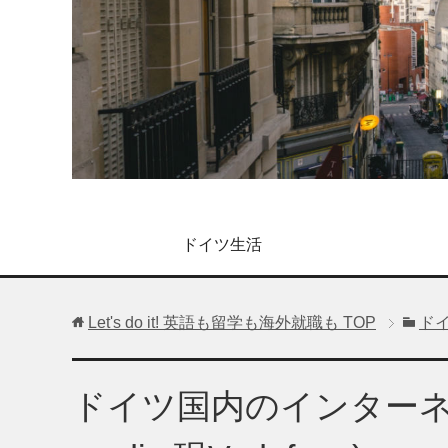
ドイツ生活
Let's do it! 英語も留学も海外就職も
TOP
ド
ドイツ国内のインターネッ