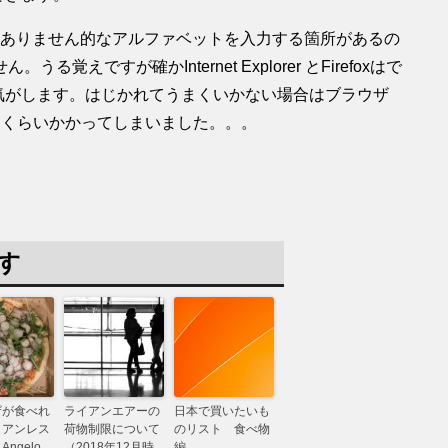
ではありません的なアルファベットを入力する箇所があるの
ですが確かInternet Explorer とFirefoxはで
ような気がします。はじかれてうまくいかない場合はブラウザ
日くらいかかってしまいました。。。
す
ザが食べれ
ライアンエアーの
日本で買いたいも
リアンレス
荷物制限について
のリスト 食べ物
ngelo
（2018年12月時
編